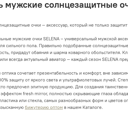
ь мужские солнцезащитные о
нцезащитные очки — аксессуар, который не только защитит о
льные мужские очки SELENA – универсальный мужской аксес
ля сильного пола. Правильно подобранные солнцезащитные 
сть, придадут обаяния и шарма коварного обольстителя. Кл
или всегда актуальный авиатор — каждый сезон SELENA пре
 оптика сочетает презентабельность и комфорт, вне зависим
00% защиту от яркого света и ультрафиолетовых лучей. Степ
, кто предпочел элитную продукцию. Для создания таинствен
эффектом fresh mirror, полностью скрывающие глаза облад
пластика или стекла, самых разнообразных форм и цветов о
изысканную
бижутерию оптом
в нашем Каталоге.