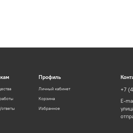
икам
Профиль
Конт
ества
Личный кабинет
+7 (
 работы
Корзина
E-ma
улица
/ответы
Избранное
отпр