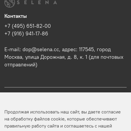
Контакты
+7 (495) 651-82-00
+7 (916) 941-17-86
E-mail: dop@selena.cc, адрес: 117545, город
Москва, улица Дорожная, д. 8, к. 1 (для почтовых
отправлений)
О нас
Продолжая использовать наш сайт, вы даете согласие
Оптовикам
на обработку файлов cookie, которые обеспечивают
правильную работу сайта и соглашаетесь с нашей
Профиль