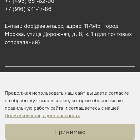
+7 (495) 651-82-00
+7 (916) 941-17-86
E-mail: dop@selena.cc, адрес: 117545, город
Москва, улица Дорожная, д. 8, к. 1 (для почтовых
отправлений)
О нас
Продолжая использовать наш сайт, вы даете согласие
Оптовикам
на обработку файлов cookie, которые обеспечивают
правильную работу сайта и соглашаетесь с нашей
Профиль
Политикой конфиденциальности
Принимаю
Копирайт © 2025 SELENA