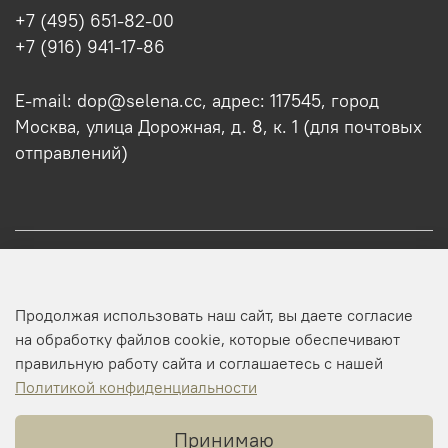
+7 (495) 651-82-00
+7 (916) 941-17-86
E-mail: dop@selena.cc, адрес: 117545, город
Москва, улица Дорожная, д. 8, к. 1 (для почтовых
отправлений)
О нас
Продолжая использовать наш сайт, вы даете согласие
Оптовикам
на обработку файлов cookie, которые обеспечивают
правильную работу сайта и соглашаетесь с нашей
Профиль
Политикой конфиденциальности
Принимаю
Копирайт © 2025 SELENA