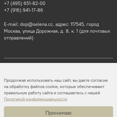
+7 (495) 651-82-00
+7 (916) 941-17-86
E-mail: dop@selena.cc, адрес: 117545, город
Москва, улица Дорожная, д. 8, к. 1 (для почтовых
отправлений)
О нас
Продолжая использовать наш сайт, вы даете согласие
Оптовикам
на обработку файлов cookie, которые обеспечивают
правильную работу сайта и соглашаетесь с нашей
Профиль
Политикой конфиденциальности
Принимаю
Копирайт © 2025 SELENA