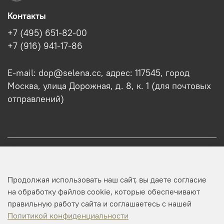
Контакты
+7 (495) 651-82-00
+7 (916) 941-17-86
E-mail: dop@selena.cc, адрес: 117545, город
Москва, улица Дорожная, д. 8, к. 1 (для почтовых
отправлений)
О нас
Продолжая использовать наш сайт, вы даете согласие
Оптовикам
на обработку файлов cookie, которые обеспечивают
правильную работу сайта и соглашаетесь с нашей
Профиль
Политикой конфиденциальности