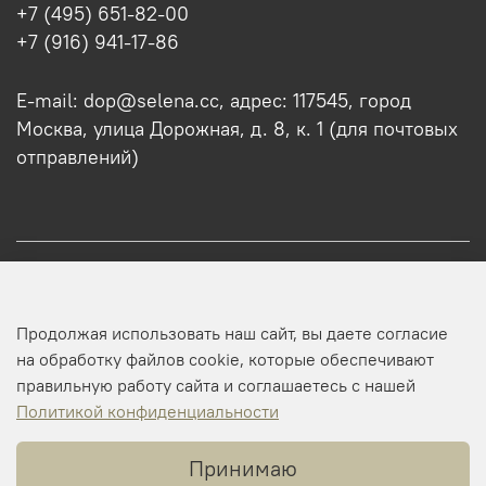
+7 (495) 651-82-00
+7 (916) 941-17-86
E-mail: dop@selena.cc, адрес: 117545, город
Москва, улица Дорожная, д. 8, к. 1 (для почтовых
отправлений)
О нас
Продолжая использовать наш сайт, вы даете согласие
Оптовикам
на обработку файлов cookie, которые обеспечивают
правильную работу сайта и соглашаетесь с нашей
Профиль
Политикой конфиденциальности
Принимаю
Копирайт © 2025 SELENA