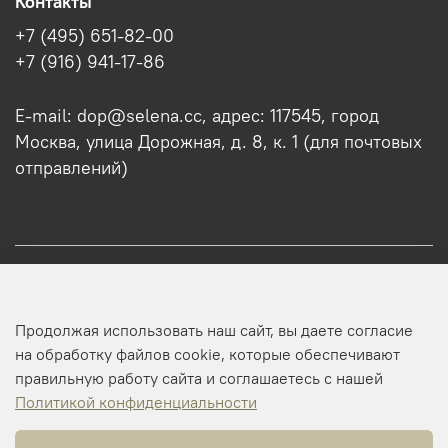
Контакты
+7 (495) 651-82-00
+7 (916) 941-17-86
E-mail: dop@selena.cc, адрес: 117545, город
Москва, улица Дорожная, д. 8, к. 1 (для почтовых
отправлений)
О нас
Продолжая использовать наш сайт, вы даете согласие
Оптовикам
на обработку файлов cookie, которые обеспечивают
правильную работу сайта и соглашаетесь с нашей
Профиль
Политикой конфиденциальности