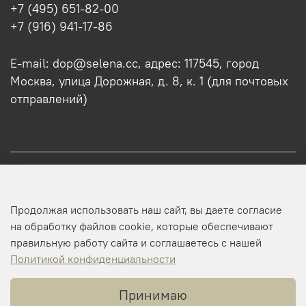
+7 (495) 651-82-00
+7 (916) 941-17-86
E-mail: dop@selena.cc, адрес: 117545, город
Москва, улица Дорожная, д. 8, к. 1 (для почтовых
отправлений)
О нас
Продолжая использовать наш сайт, вы даете согласие
Оптовикам
на обработку файлов cookie, которые обеспечивают
правильную работу сайта и соглашаетесь с нашей
Профиль
Политикой конфиденциальности
Принимаю
Копирайт © 2025 SELENA