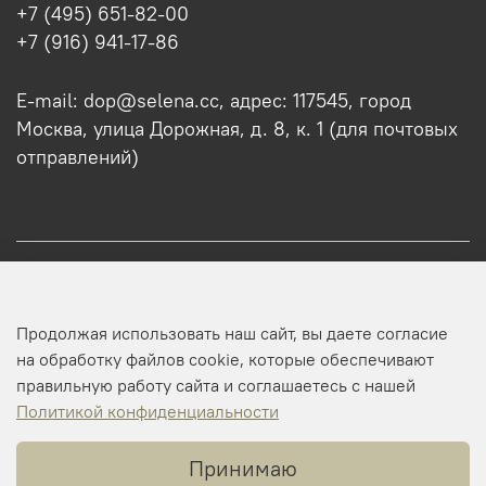
+7 (495) 651-82-00
+7 (916) 941-17-86
E-mail: dop@selena.cc, адрес: 117545, город
Москва, улица Дорожная, д. 8, к. 1 (для почтовых
отправлений)
О нас
Продолжая использовать наш сайт, вы даете согласие
Оптовикам
на обработку файлов cookie, которые обеспечивают
правильную работу сайта и соглашаетесь с нашей
Профиль
Политикой конфиденциальности
Принимаю
Копирайт © 2025 SELENA