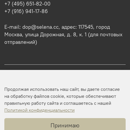
+7 (495) 651-82-00
+7 (916) 941-17-86
E-mail: dop@selena.cc, адрес: 117545, город
Москва, улица Дорожная, д. 8, к. 1 (для почтовых
отправлений)
О нас
Продолжая использовать наш сайт, вы даете согласие
Оптовикам
на обработку файлов cookie, которые обеспечивают
правильную работу сайта и соглашаетесь с нашей
Профиль
Политикой конфиденциальности
Принимаю
Копирайт © 2025 SELENA