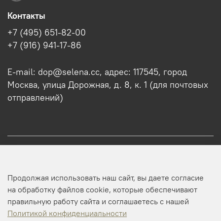
Контакты
+7 (495) 651-82-00
+7 (916) 941-17-86
E-mail: dop@selena.cc, адрес: 117545, город
Москва, улица Дорожная, д. 8, к. 1 (для почтовых
отправлений)
О нас
Продолжая использовать наш сайт, вы даете согласие
Оптовикам
на обработку файлов cookie, которые обеспечивают
правильную работу сайта и соглашаетесь с нашей
Профиль
Политикой конфиденциальности