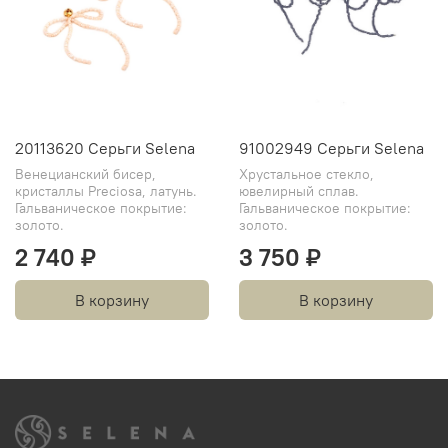
20113620 Серьги Selena
91002949 Серьги Selena
Венецианский бисер,
Хрустальное стекло,
кристаллы Preciosa, латунь.
ювелирный сплав.
Гальваническое покрытие:
Гальваническое покрытие:
золото.
золото.
2 740 ₽
3 750 ₽
В корзину
В корзину