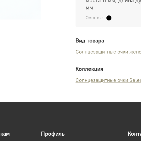
моста 11 мм, длина д
мм
Остаток:
Вид товара
Солнцезащитные очки жен
Коллекция
Солнцезащитные очки Sele
икам
Профиль
Конт