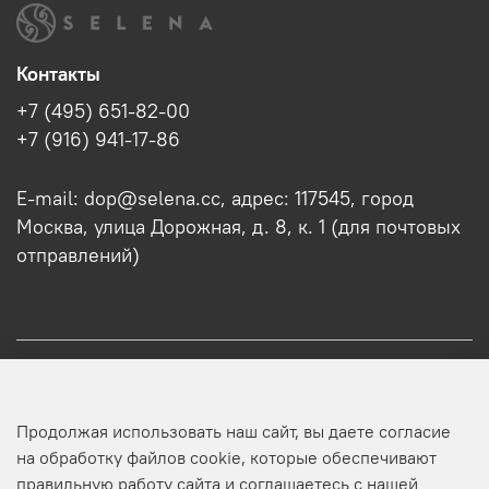
Контакты
+7 (495) 651-82-00
+7 (916) 941-17-86
E-mail: dop@selena.cc, адрес: 117545, город
Москва, улица Дорожная, д. 8, к. 1 (для почтовых
отправлений)
О нас
Продолжая использовать наш сайт, вы даете согласие
Оптовикам
на обработку файлов cookie, которые обеспечивают
правильную работу сайта и соглашаетесь с нашей