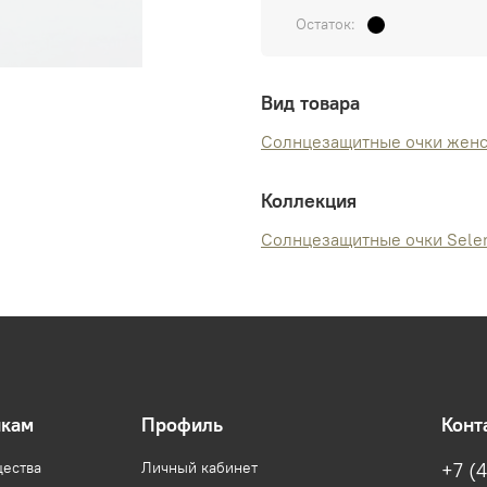
Остаток:
Вид товара
Солнцезащитные очки жен
Коллекция
Солнцезащитные очки Sele
икам
Профиль
Конт
ества
Личный кабинет
+7 (