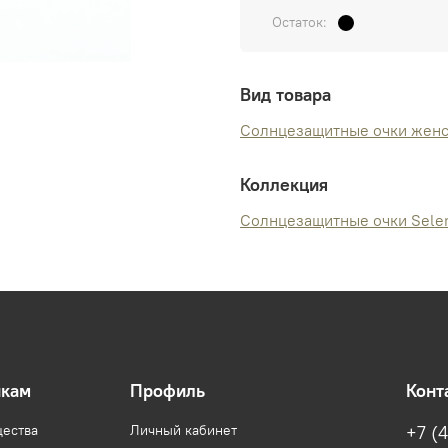
Остаток:
Вид товара
Солнцезащитные очки жен
Коллекция
Солнцезащитные очки Sele
икам
Профиль
Конт
ества
Личный кабинет
+7 (