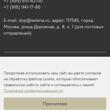
+7 (495) 651-82-00
+7 (916) 941-17-86
E-mail: dop@selena.cc, адрес: 117545, город
Москва, улица Дорожная, д. 8, к. 1 (для почтовых
отправлений)
О нас
Продолжая использовать наш сайт, вы даете согласие
Оптовикам
на обработку файлов cookie, которые обеспечивают
правильную работу сайта и соглашаетесь с нашей
Профиль
Политикой конфиденциальности
Принимаю
Копирайт © 2025 SELENA