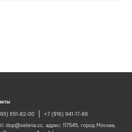
акты
495) 651-82-00
+7 (916) 941-17-86
il: dop@selena.cc, адрес: 117545, город Москва,