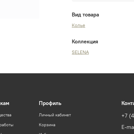
Вид товара
Колье
Коллекция
SELENA
икам
Профиль
Конт
ества
Личный кабинет
+7 (
 работы
Корзина
E-ma