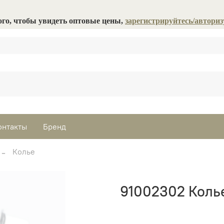
ого, чтобы увидеть оптовые цены,
зарегистрируйтесь/авториз
онтакты
Бренд
Колье
91002302 Коль