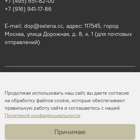
+7 (495) 651-82-00
+7 (916) 941-17-86
E-mail: dop@selena.cc, адрес: 117545, город
Москва, улица Дорожная, д. 8, к. 1 (для почтовых
отправлений)
О нас
Продолжая использовать наш сайт, вы даете согласие
Оптовикам
на обработку файлов cookie, которые обеспечивают
правильную работу сайта и соглашаетесь с нашей
Профиль
Политикой конфиденциальности
Принимаю
Копирайт © 2025 SELENA