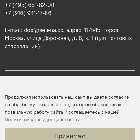
+7 (495) 651-82-00
+7 (916) 941-17-86
E-mail: dop@selena.cc, адрес: 117545, город
Москва, улица Дорожная, д. 8, к. 1 (для почтовых
отправлений)
О нас
Продолжая использовать наш сайт, вы даете согласие
Оптовикам
на обработку файлов cookie, которые обеспечивают
правильную работу сайта и соглашаетесь с нашей
Профиль
Политикой конфиденциальности
Принимаю
Копирайт © 2025 SELENA