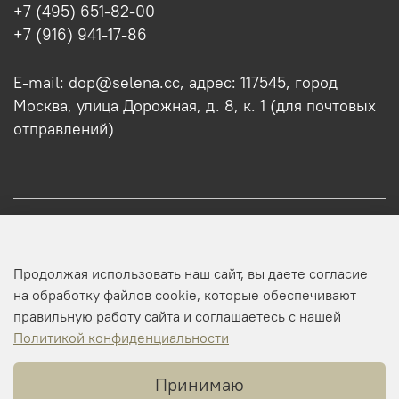
+7 (495) 651-82-00
+7 (916) 941-17-86
E-mail: dop@selena.cc, адрес: 117545, город
Москва, улица Дорожная, д. 8, к. 1 (для почтовых
отправлений)
О нас
Продолжая использовать наш сайт, вы даете согласие
Оптовикам
на обработку файлов cookie, которые обеспечивают
правильную работу сайта и соглашаетесь с нашей
Профиль
Политикой конфиденциальности
Принимаю
Копирайт © 2025 SELENA