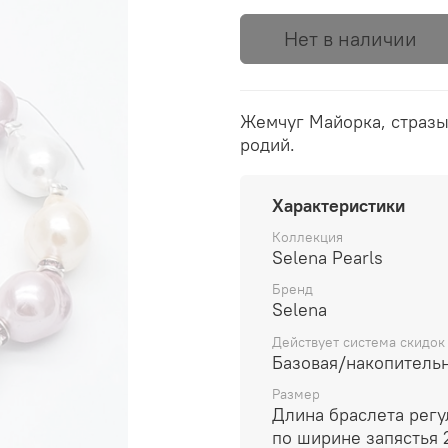
Нет в наличии
Жемчуг Майорка, стразы
родий.
Характеристики
Коллекция
Selena Pearls
Бренд
Selena
Действует система скидок
Базовая/накопитель
Размер
Длина браслета регу
по ширине запястья 2