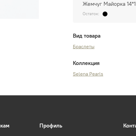
Жемчуг Майорка 14*1
Остаток:
Вид товара
Браслеты
Коллекция
Selena Pearls
икам
Профиль
Конт