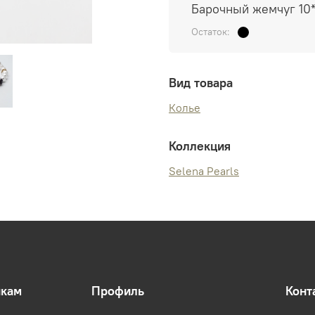
Барочный жемчуг 10*
Остаток:
Вид товара
Колье
Коллекция
Selena Pearls
икам
Профиль
Конт