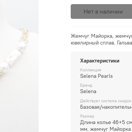
Нет в наличии
Жемчуг Майорка, жемчуг
ювелирный сплав. Гальва
Характеристики
Коллекция
Selena Pearls
Бренд
Selena
Действует система скидок
Базовая/накопитель
Размер
Длина колье 46+5 см.
мм. жемчуг Майорка 