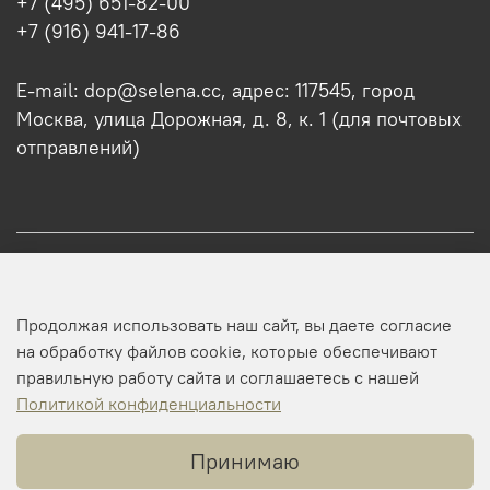
+7 (495) 651-82-00
+7 (916) 941-17-86
E-mail: dop@selena.cc, адрес: 117545, город
Москва, улица Дорожная, д. 8, к. 1 (для почтовых
отправлений)
О нас
Продолжая использовать наш сайт, вы даете согласие
Оптовикам
на обработку файлов cookie, которые обеспечивают
правильную работу сайта и соглашаетесь с нашей
Профиль
Политикой конфиденциальности
Принимаю
Копирайт © 2025 SELENA