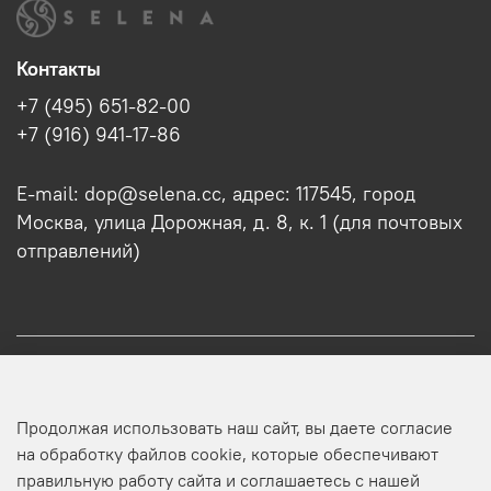
Контакты
+7 (495) 651-82-00
+7 (916) 941-17-86
E-mail: dop@selena.cc, адрес: 117545, город
Москва, улица Дорожная, д. 8, к. 1 (для почтовых
отправлений)
О нас
Продолжая использовать наш сайт, вы даете согласие
Оптовикам
на обработку файлов cookie, которые обеспечивают
правильную работу сайта и соглашаетесь с нашей