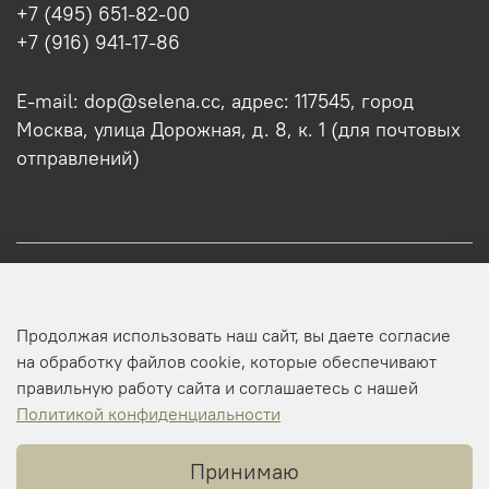
+7 (495) 651-82-00
+7 (916) 941-17-86
E-mail: dop@selena.cc, адрес: 117545, город
Москва, улица Дорожная, д. 8, к. 1 (для почтовых
отправлений)
О нас
Продолжая использовать наш сайт, вы даете согласие
Оптовикам
на обработку файлов cookie, которые обеспечивают
правильную работу сайта и соглашаетесь с нашей
Профиль
Политикой конфиденциальности
Принимаю
Копирайт © 2025 SELENA