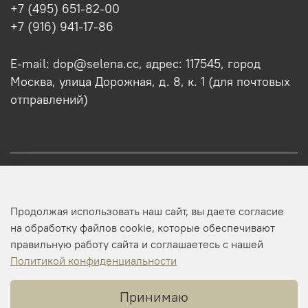
+7 (495) 651-82-00
+7 (916) 941-17-86
E-mail: dop@selena.cc, адрес: 117545, город
Москва, улица Дорожная, д. 8, к. 1 (для почтовых
отправлений)
О нас
Продолжая использовать наш сайт, вы даете согласие
Оптовикам
на обработку файлов cookie, которые обеспечивают
правильную работу сайта и соглашаетесь с нашей
Профиль
Политикой конфиденциальности
Принимаю
Копирайт © 2025 SELENA