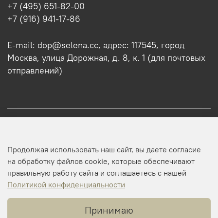
+7 (495) 651-82-00
+7 (916) 941-17-86
E-mail: dop@selena.cc, адрес: 117545, город
Москва, улица Дорожная, д. 8, к. 1 (для почтовых
отправлений)
О нас
Продолжая использовать наш сайт, вы даете согласие
Оптовикам
на обработку файлов cookie, которые обеспечивают
правильную работу сайта и соглашаетесь с нашей
Профиль
Политикой конфиденциальности
Принимаю
Копирайт © 2025 SELENA