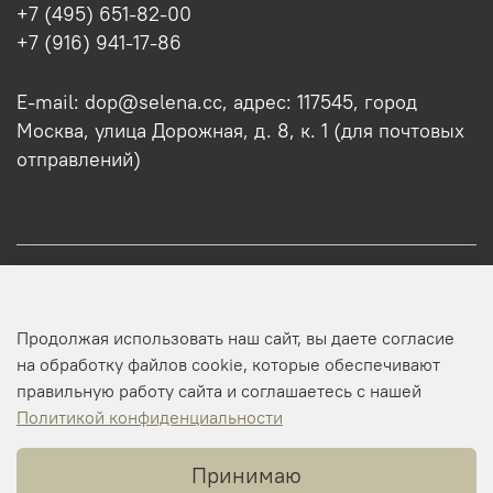
+7 (495) 651-82-00
+7 (916) 941-17-86
E-mail: dop@selena.cc, адрес: 117545, город
Москва, улица Дорожная, д. 8, к. 1 (для почтовых
отправлений)
О нас
Продолжая использовать наш сайт, вы даете согласие
Оптовикам
на обработку файлов cookie, которые обеспечивают
правильную работу сайта и соглашаетесь с нашей
Профиль
Политикой конфиденциальности
Принимаю
Копирайт © 2025 SELENA