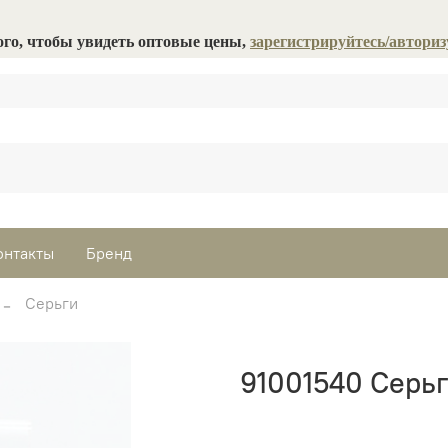
ого, чтобы увидеть оптовые цены,
зарегистрируйтесь/авториз
онтакты
Бренд
Серьги
91001540 Серь