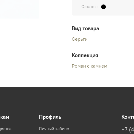
Остаток:
Вид товара
Серьги
Коллекция
Роман с камнем
икам
Профиль
Конт
ества
Личный кабинет
+7 (