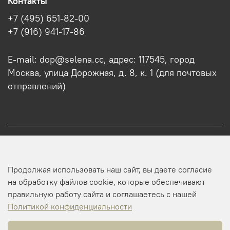
Контакты
+7 (495) 651-82-00
+7 (916) 941-17-86
E-mail: dop@selena.cc, адрес: 117545, город
Москва, улица Дорожная, д. 8, к. 1 (для почтовых
отправлений)
О нас
Продолжая использовать наш сайт, вы даете согласие
Оптовикам
на обработку файлов cookie, которые обеспечивают
правильную работу сайта и соглашаетесь с нашей
Профиль
Политикой конфиденциальности