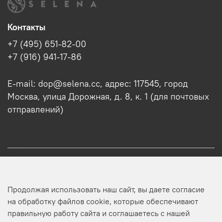
Контакты
+7 (495) 651-82-00
+7 (916) 941-17-86
E-mail: dop@selena.cc, адрес: 117545, город
Москва, улица Дорожная, д. 8, к. 1 (для почтовых
отправлений)
О нас
Продолжая использовать наш сайт, вы даете согласие
Оптовикам
на обработку файлов cookie, которые обеспечивают
правильную работу сайта и соглашаетесь с нашей
Профиль