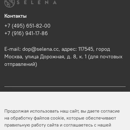
Контакты
+7 (495) 651-82-00
+7 (916) 941-17-86
E-mail: dop@selena.cc, адрес: 117545, город
Москва, улица Дорожная, д. 8, к. 1 (для почтовых
отправлений)
О нас
Продолжая использовать наш сайт, вы даете согласие
Оптовикам
на обработку файлов cookie, которые обеспечивают
правильную работу сайта и соглашаетесь с нашей
Профиль