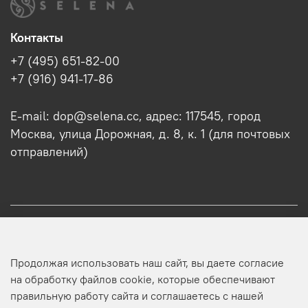
Контакты
+7 (495) 651-82-00
+7 (916) 941-17-86
E-mail: dop@selena.cc, адрес: 117545, город
Москва, улица Дорожная, д. 8, к. 1 (для почтовых
отправлений)
О нас
Продолжая использовать наш сайт, вы даете согласие
Оптовикам
на обработку файлов cookie, которые обеспечивают
правильную работу сайта и соглашаетесь с нашей
Профиль