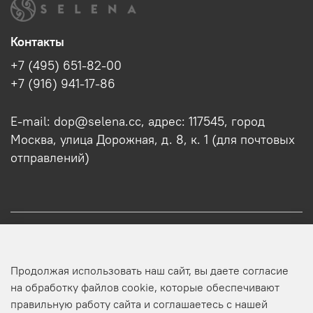
Контакты
+7 (495) 651-82-00
+7 (916) 941-17-86
E-mail: dop@selena.cc, адрес: 117545, город
Москва, улица Дорожная, д. 8, к. 1 (для почтовых
отправлений)
О нас
Продолжая использовать наш сайт, вы даете согласие
Оптовикам
на обработку файлов cookie, которые обеспечивают
правильную работу сайта и соглашаетесь с нашей