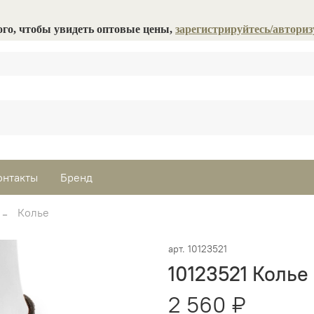
ого, чтобы увидеть оптовые цены,
зарегистрируйтесь/авториз
онтакты
Бренд
Колье
арт.
10123521
10123521 Колье
2 560 ₽