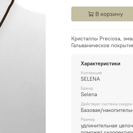
В корзину
Кристаллы Preciosa, эма
Гальваническое покрытие
Характеристики
Коллекция
SELENA
Бренд
Selena
Действует система скидок
Базовая/накопитель
Размер
удлинительная цепо
поможет скорректир