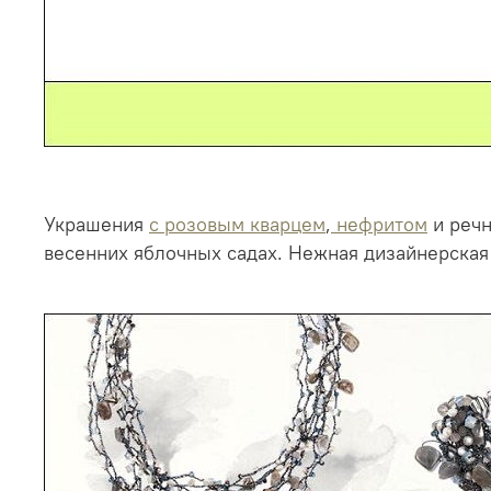
Украшения
с розовым кварцем
,
нефритом
и речн
весенних яблочных садах. Нежная дизайнерская