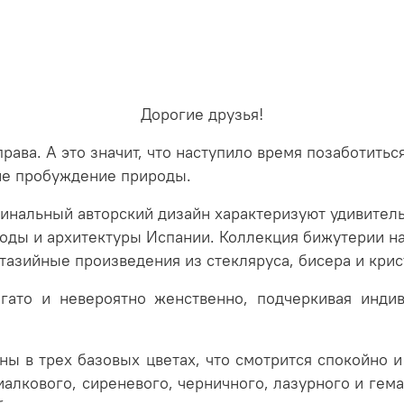
Дорогие друзья!
права. А это значит, что наступило время позаботить
ие пробуждение природы.
нальный авторский дизайн характеризуют удивител
оды и архитектуры Испании. Коллекция бижутерии на
нтазийные произведения из стекляруса, бисера и кри
огато и невероятно женственно, подчеркивая инди
ны в трех базовых цветах, что смотрится спокойно 
алкового, сиреневого, черничного, лазурного и гем