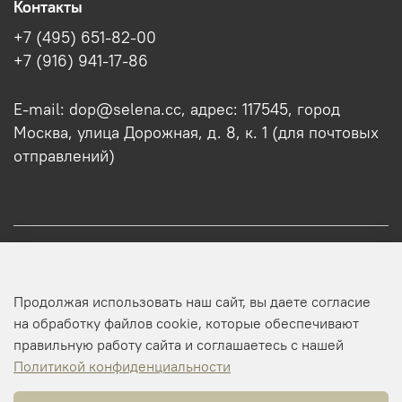
Контакты
+7 (495) 651-82-00
+7 (916) 941-17-86
E-mail: dop@selena.cc, адрес: 117545, город
Москва, улица Дорожная, д. 8, к. 1 (для почтовых
отправлений)
О нас
Продолжая использовать наш сайт, вы даете согласие
Оптовикам
на обработку файлов cookie, которые обеспечивают
правильную работу сайта и соглашаетесь с нашей
Профиль
Политикой конфиденциальности