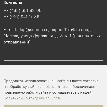
Контакты
+7 (495) 651-82-00
+7 (916) 941-17-86
E-mail: dop@selena.cc, адрес: 117545, город
Москва, улица Дорожная, д. 8, к. 1 (для почтовых
отправлений)
О нас
Продолжая использовать наш сайт, вы даете согласие
Оптовикам
на обработку файлов cookie, которые обеспечивают
правильную работу сайта и соглашаетесь с нашей
Профиль
Политикой конфиденциальности