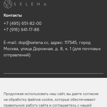
Контакты
+7 (495) 651-82-00
+7 (916) 941-17-86
E-mail: dop@selena.cc, адрес: 117545, город
Москва, улица Дорожная, д. 8, к. 1 (для почтовых
отправлений)
О нас
Продолжая использовать наш сайт, вы даете согласие
Оптовикам
на обработку файлов cookie, которые обеспечивают
правильную работу сайта и соглашаетесь с нашей